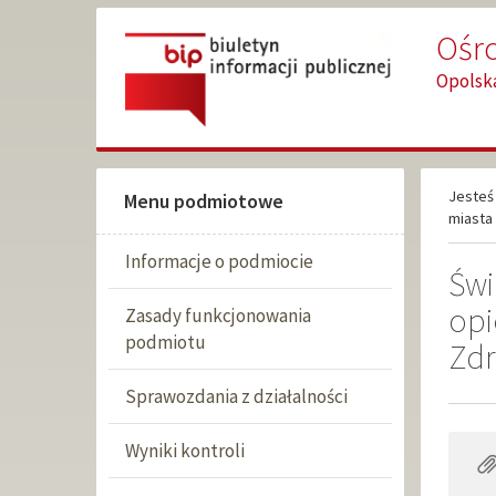
Przejdź
Przejdź
Ośr
do
do
głównej
wyszukiwarki
Opolska
treści
Jesteś 
Menu podmiotowe
miasta 
Informacje o podmiocie
Świ
opi
Zasady funkcjonowania
podmiotu
Zdr
Sprawozdania z działalności
Wyniki kontroli