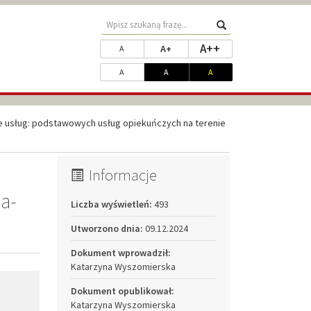
Wyszukaj
Wyszukaj
na
Zmień
ustaw największy
A++
ustaw powiększony rozmiar tek
ustaw standardowy rozmiar tekstu
A+
stronie
A
rozmiar
Dopasuj
ustaw kontrast standardowy
ustaw kontrast biały na czarnym
ustaw kontrast żółty na cz
A
A
A
czcionki
kontrast
 usług: podstawowych usług opiekuńczych na terenie
Informacje
a-
Liczba wyświetleń:
493
Utworzono dnia:
09.12.2024
Dokument wprowadził:
Katarzyna Wyszomierska
Dokument opublikował:
Katarzyna Wyszomierska