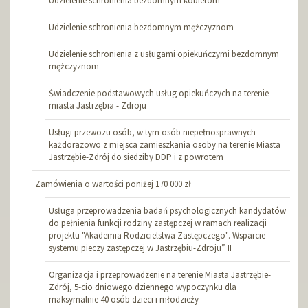
Udzielenie schronienia bezdomnym kobietom
Udzielenie schronienia bezdomnym mężczyznom
Udzielenie schronienia z usługami opiekuńczymi bezdomnym
mężczyznom
Świadczenie podstawowych usług opiekuńczych na terenie
miasta Jastrzębia - Zdroju
Usługi przewozu osób, w tym osób niepełnosprawnych
każdorazowo z miejsca zamieszkania osoby na terenie Miasta
Jastrzębie-Zdrój do siedziby DDP i z powrotem
Zamówienia o wartości poniżej 170 000 zł
Usługa przeprowadzenia badań psychologicznych kandydatów
do pełnienia funkcji rodziny zastępczej w ramach realizacji
projektu "Akademia Rodzicielstwa Zastępczego". Wsparcie
systemu pieczy zastępczej w Jastrzębiu-Zdroju” II
Organizacja i przeprowadzenie na terenie Miasta Jastrzębie-
Zdrój, 5-cio dniowego dziennego wypoczynku dla
maksymalnie 40 osób dzieci i młodzieży