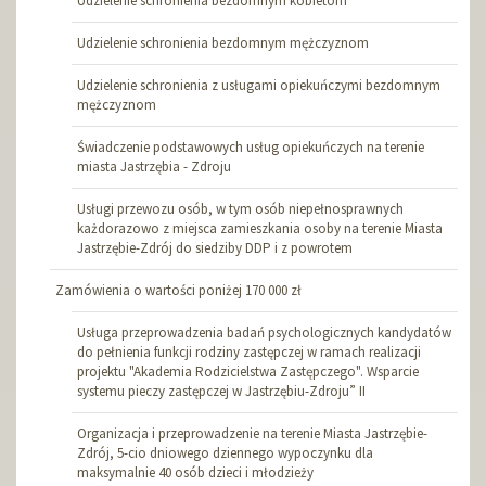
Udzielenie schronienia bezdomnym kobietom
Udzielenie schronienia bezdomnym mężczyznom
Udzielenie schronienia z usługami opiekuńczymi bezdomnym
mężczyznom
Świadczenie podstawowych usług opiekuńczych na terenie
miasta Jastrzębia - Zdroju
Usługi przewozu osób, w tym osób niepełnosprawnych
każdorazowo z miejsca zamieszkania osoby na terenie Miasta
Jastrzębie-Zdrój do siedziby DDP i z powrotem
Zamówienia o wartości poniżej 170 000 zł
Usługa przeprowadzenia badań psychologicznych kandydatów
do pełnienia funkcji rodziny zastępczej w ramach realizacji
projektu "Akademia Rodzicielstwa Zastępczego". Wsparcie
systemu pieczy zastępczej w Jastrzębiu-Zdroju” II
Organizacja i przeprowadzenie na terenie Miasta Jastrzębie-
Zdrój, 5-cio dniowego dziennego wypoczynku dla
maksymalnie 40 osób dzieci i młodzieży