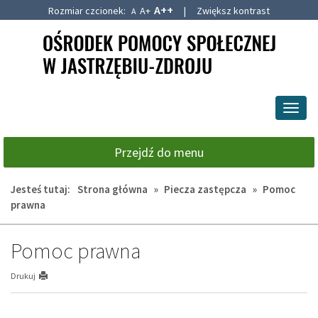
A++
Rozmiar czcionek:
A+
|
Zwiększ kontrast
A
Przejdź
Przejdź
do
do
głównej
wyszukiwarki
treści
Przeł
nawig
Przejdź do menu
Jesteś tutaj:
Strona główna
»
Piecza zastępcza
»
Pomoc
prawna
Pomoc prawna
Drukuj