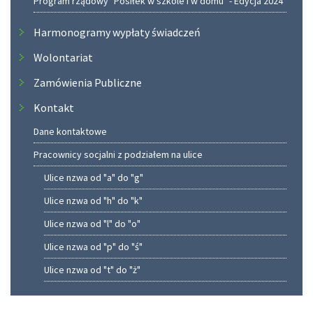
Program rządowy "Posiłek w szkole i w domu" - Edycja 2024
Harmonogramy wypłaty świadczeń
Wolontariat
Zamówienia Publiczne
Kontakt
Dane kontaktowe
Pracownicy socjalni z podziałem na ulice
Ulice nzwa od "a" do "g"
Ulice nzwa od "h" do "k"
Ulice nzwa od "l" do "o"
Ulice nzwa od "p" do "ś"
Ulice nzwa od "t" do "ż"