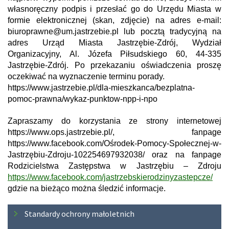
własnoręczny podpis i przesłać go do Urzędu Miasta w
formie elektronicznej (skan, zdjęcie) na adres e-mail:
biuroprawne@um.jastrzebie.pl lub pocztą tradycyjną na
adres Urząd Miasta Jastrzębie-Zdrój, Wydział
Organizacyjny, Al. Józefa Piłsudskiego 60, 44-335
Jastrzębie-Zdrój. Po przekazaniu oświadczenia proszę
oczekiwać na wyznaczenie terminu porady.
https://www.jastrzebie.pl/dla-mieszkanca/bezplatna-
pomoc-prawna/wykaz-punktow-npp-i-npo
Zapraszamy do korzystania ze strony internetowej
https://www.ops.jastrzebie.pl/, fanpage
https://www.facebook.com/Ośrodek-Pomocy-Społecznej-w-
Jastrzębiu-Zdroju-102254697932038/ oraz na fanpage
Rodzicielstwa Zastępstwa w Jastrzębiu – Zdroju
https://www.facebook.com/jastrzebskierodzinyzastepcze/
gdzie na bieżąco można śledzić informacje.
Menu
Standardy ochrony małoletnich