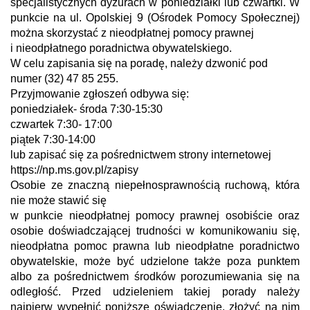
specjalistycznych dyżurach w poniedziałki lub czwartki. W
punkcie na ul. Opolskiej 9 (Ośrodek Pomocy Społecznej)
można skorzystać z nieodpłatnej pomocy prawnej
i nieodpłatnego poradnictwa obywatelskiego.
W celu zapisania się na poradę, należy dzwonić pod
numer (32) 47 85 255.
Przyjmowanie zgłoszeń odbywa się:
poniedziałek- środa 7:30-15:30
czwartek 7:30- 17:00
piątek 7:30-14:00
lub zapisać się za pośrednictwem strony internetowej
https://np.ms.gov.pl/zapisy
Osobie ze znaczną niepełnosprawnością ruchową, która
nie może stawić się
w punkcie nieodpłatnej pomocy prawnej osobiście oraz
osobie doświadczającej trudności w komunikowaniu się,
nieodpłatna pomoc prawna lub nieodpłatne poradnictwo
obywatelskie, może być udzielone także poza punktem
albo za pośrednictwem środków porozumiewania się na
odległość. Przed udzieleniem takiej porady należy
najpierw wypełnić poniższe oświadczenie, złożyć na nim