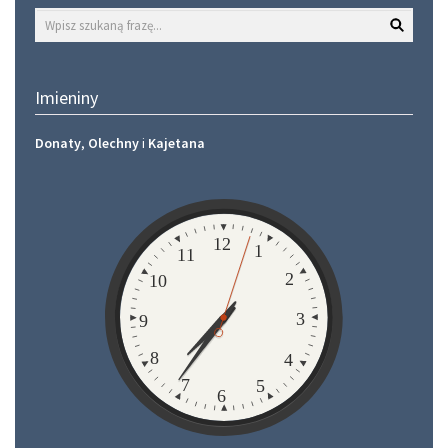
Wyszukaj
Imieniny
Donaty
,
Olechny
i
Kajetana
Zegar
12
1
11
2
10
3
9
8
4
7
5
6