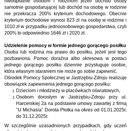
nieodpłatnie osobom i rodzinom jeżeli dochód osoby
samotnie gospodarującej lub dochód na osobę w rodzinie
nie przekracza 200% kryterium dochodowego. Obecnie
kryterium dochodowe wynosi 823 zł na osobę w rodzinie i
1010 zł w przypadku jednoosobowego gospodarstwa, czyli
200% to odpowiednio 1646 zł i 2020 zł.
Udzielenie pomocy w formie jednego gorącego posiłku
Osoba lub rodzina ma prawo do posiłku, jeżeli jest tego
pozbawiona. Pomoc doraźna albo okresowa w postaci
jednego gorącego posiłku dziennie przysługuje osobie,
która własnym staraniem nie może go sobie zapewnić.
Ośrodek Pomocy Społecznej w Jastrzębiu-Zdroju realizuje
obowiązek zapewnienia jednego gorącego posiłku:
Dzieciom i młodzieży w placówkach oświatowych,
Osobom dorosłym w Jastrzębiu-Zdroju przy ul.
Harcerskiej 2a na podstawie umowy zawartej z firmą
"U Michasia" Dorota Płotka na okres od 01.01.2025r.
do 31.12.2025r.
W szczególnie uzasadnionych przypadkach, gdy uczeń