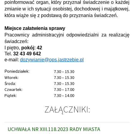
poinformować organ, który przyznał świadczenie o każdej
zmianie w ich sytuacji osobistej, dochodowej i majątkowej,
która wiąże się z podstawą do przyznania świadczeń.
Miejsce załatwienia sprawy
Pracownicy administracyjni odpowiedzialni za realizację
świadczeń:
I piętro,
pokój: 42
Tel.
32 43 49 642
e-mail:
dozywianie
@ops.jastrzebie.pl
Poniedziałek:
7.30 – 15.30
Wtorek:
7.30 – 15.30
Środa:
7.30 – 15.30
Czwartek:
7.30 – 17.00
Piątek:
7.30 – 14.00
ZAŁĄCZNIKI:
UCHWAŁA NR XIII.118.2023 RADY MIASTA