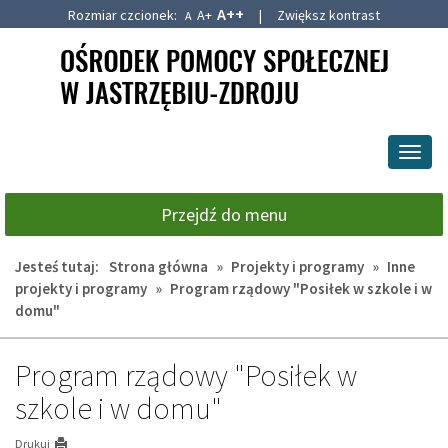
A++
Rozmiar czcionek:
A+
|
Zwiększ kontrast
A
Przejdź
Przejdź
do
do
głównej
wyszukiwarki
treści
Przeł
nawig
Przejdź do menu
Jesteś tutaj:
Strona główna
»
Projekty i programy
»
Inne
projekty i programy
»
Program rządowy "Posiłek w szkole i w
domu"
Program rządowy "Posiłek w
szkole i w domu"
Drukuj