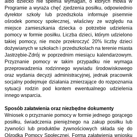
albo dziecko nie spełnia wymagań, o których mowa w
Programie a wyraża chęć zjedzenia posiłku, odpowiednio
dyrektor szkoły lub przedszkola informuje pisemnie
ośrodek pomocy społecznej, właściwy ze względu na
miejsce zamieszkania dziecka o potrzebie udzielenia
pomocy w formie posiłku. Liczba dzieci, którym udzielono
takiej pomocy, nie może przekroczyć 20% liczby dzieci
dożywianych w szkołach i przedszkolach na terenie miasta
Jastrzębie-Zdrój w poprzednim miesiącu kalendarzowym.
Przyznanie pomocy w takim przypadku nie wymaga
przeprowadzenia rodzinnego wywiadu środowiskowego
oraz wydania decyzji administracyjnej, jednak pracownik
socjalny podejmuje działania zmierzające do rozpoznania
sytuacji rodzin pod kontem ewentualnego udzielenia
innego wsparcia.
Sposób załatwienia oraz niezbędne dokumenty
Wniosek o przyznanie pomocy w formie jednego gorącego
posiłku, świadczenia pieniężnego na zakup posiłku lub
żywności lub produktów żywnościowych składa się do
Ośrodka Pomocy Społecznej. Forma załatwienia wniosku