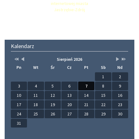
Kalendarz
Przestaw
Przestaw
Lista
Brak
Przestaw
Przestaw
Sierpień 2026
datę
datę
wydarzeń
wydarzeń
datę
datę
Pn
Wt
Śr
Cz
Pt
Sb
Nd
na
na
w
w
na
na
Sierpień
Lipiec
miesiącu
tym
Wrzesień
Sierpień
2025
2026
miesiącu.
2026
2027
1
2
3
4
5
6
7
8
9
10
11
12
13
14
15
16
17
18
19
20
21
22
23
24
25
26
27
28
29
30
31