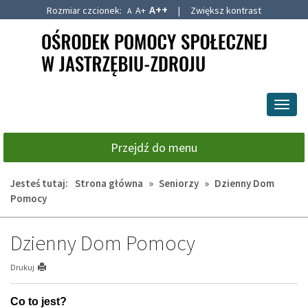
A++
Rozmiar czcionek:
A+
|
Zwiększ kontrast
A
Przejdź
Przejdź
do
do
głównej
wyszukiwarki
treści
Przeł
nawig
Przejdź do menu
Jesteś tutaj:
Strona główna
»
Seniorzy
»
Dzienny Dom
Pomocy
Dzienny Dom Pomocy
Drukuj
Co to jest?