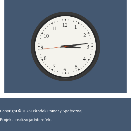
Zegar
12
1
11
2
10
3
9
8
4
7
5
6
Copyright © 2026 Ośrodek Pomocy Społecznej
Projekt i realizacja:
Interefekt