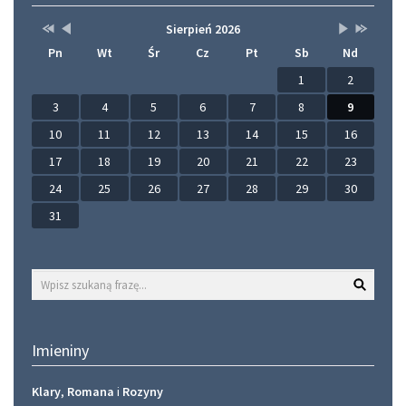
Przestaw
Przestaw
Lista
Brak
Przestaw
Przestaw
Sierpień 2026
datę
datę
wydarzeń
wydarzeń
datę
datę
Pn
Wt
Śr
Cz
Pt
Sb
Nd
na
na
w
w
na
na
Sierpień
Lipiec
miesiącu
tym
Wrzesień
Sierpień
2025
2026
miesiącu.
2026
2027
1
2
3
4
5
6
7
8
9
10
11
12
13
14
15
16
17
18
19
20
21
22
23
24
25
26
27
28
29
30
31
Wyszukaj
Imieniny
Klary
,
Romana
i
Rozyny