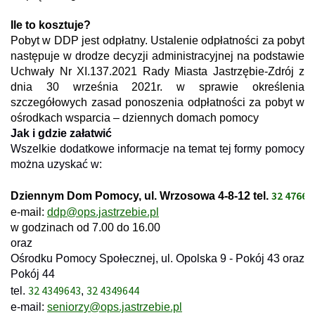
Ile to kosztuje?
Pobyt w DDP jest odpłatny. Ustalenie odpłatności za pobyt
następuje w drodze decyzji administracyjnej na podstawie
Uchwały Nr XI.137.2021 Rady Miasta Jastrzębie-Zdrój z
dnia 30 września 2021r. w sprawie określenia
szczegółowych zasad ponoszenia odpłatności za pobyt w
ośrodkach wsparcia – dziennych domach pomocy
Jak i gdzie załatwić
Wszelkie dodatkowe informacje na temat tej formy pomocy
można uzyskać w:
32 47662
Dziennym Dom Pomocy, ul. Wrzosowa 4-8-12 tel.
e-mail:
ddp@ops.jastrzebie.pl
w godzinach od 7.00 do 16.00
oraz
Ośrodku Pomocy Społecznej, ul. Opolska 9 - Pokój 43 oraz
Pokój 44
32 4349643
32 4349644
tel.
,
e-mail:
seniorzy@ops.jastrzebie.pl